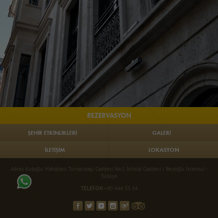
REZERVASYON
ŞEHİR ETKİNLİKLERİ
GALERİ
İLETİŞİM
LOKASYON
Adres Kuloğlu Mahallesi Turnacıbaşı Caddesi No:1 İstiklal Caddesi / Beyoğlu İstanbul -
Türkiye
TELEFON
+90 444 33 34